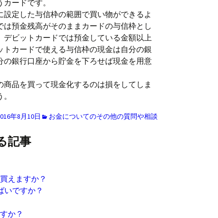
うカードです。
に設定した与信枠の範囲で買い物ができるよ
では預金残高がそのままカードの与信枠とし
、デビットカードでは預金している金額以上
ットカードで使える与信枠の現金は自分の銀
分の銀行口座から貯金を下ろせば現金を用意
の商品を買って現金化するのは損をしてしま
う。
2016年8月10日
お金についてのその他の質問や相談
る記事
で買えますか？
やばいですか？
ですか？