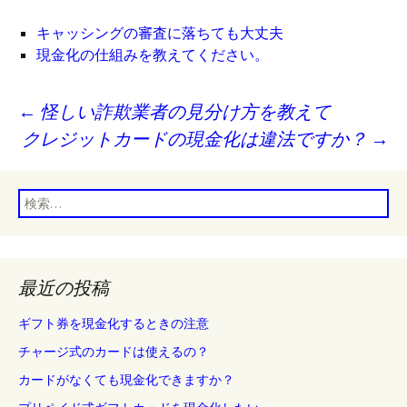
キャッシングの審査に落ちても大丈夫
現金化の仕組みを教えてください。
投
←
怪しい詐欺業者の見分け方を教えて
稿
クレジットカードの現金化は違法ですか？
→
ナ
ビ
検
ゲ
索:
ー
シ
最近の投稿
ョ
ギフト券を現金化するときの注意
ン
チャージ式のカードは使えるの？
カードがなくても現金化できますか？