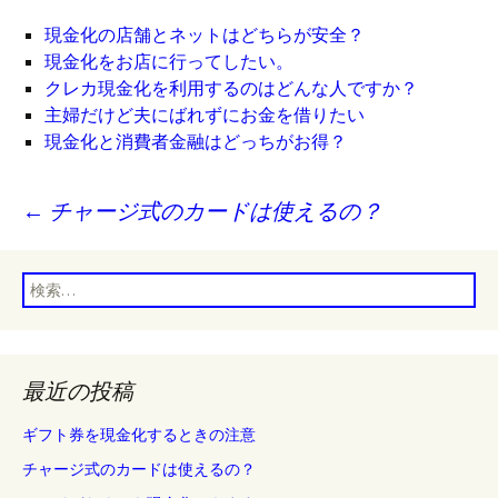
現金化の店舗とネットはどちらが安全？
現金化をお店に行ってしたい。
クレカ現金化を利用するのはどんな人ですか？
主婦だけど夫にばれずにお金を借りたい
現金化と消費者金融はどっちがお得？
投
←
チャージ式のカードは使えるの？
稿
ナ
検
ビ
索:
ゲ
ー
最近の投稿
シ
ギフト券を現金化するときの注意
ョ
チャージ式のカードは使えるの？
ン