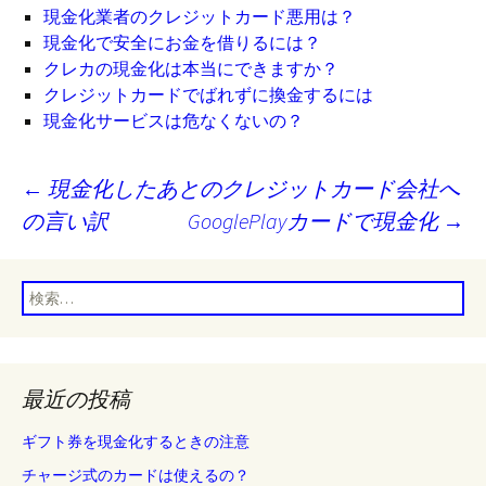
現金化業者のクレジットカード悪用は？
現金化で安全にお金を借りるには？
クレカの現金化は本当にできますか？
クレジットカードでばれずに換金するには
現金化サービスは危なくないの？
投
←
現金化したあとのクレジットカード会社へ
稿
の言い訳
GooglePlayカードで現金化
→
ナ
ビ
検
ゲ
索:
ー
シ
最近の投稿
ョ
ギフト券を現金化するときの注意
ン
チャージ式のカードは使えるの？